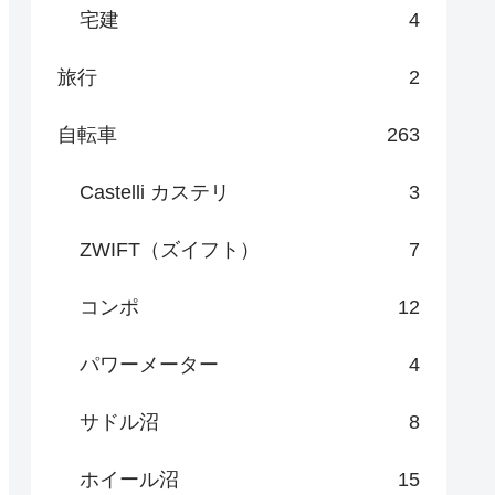
宅建
4
旅行
2
自転車
263
Castelli カステリ
3
ZWIFT（ズイフト）
7
コンポ
12
パワーメーター
4
サドル沼
8
ホイール沼
15