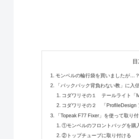
目
モンベルの輪行袋を買いましたが…
「バックパック背負わない教」に入
コダワリその１ テールライト「Mo
コダワリその２ 「ProfileDes
「Topeak F77 Fixer」を使って
①モンベルのフロントバッグを購
②トップチューブに取り付ける