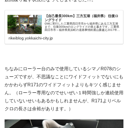
【自己最長300km】三方五湖（福井県） 往復ロ
ングライド
GWに実行した三重県四日市市から福井県にある三方五湖
まで、往復300kmのロングライドの覚え書きです。三重県
四日市市～福井県美浜町の道路事情鈴鹿山脈越え2017年5
月現在、三重県北勢部からロードバイクで鈴鹿山脈を越え
るルートは以下の通りです...
rikeiblog.yokkaichi-city.jp
ちなみにローラー台のみで使用しているシマノR078のシ
ューズですが、不思議なことにワイドフィットでないにも
かかわらずR171のワイドフィットよりもキツく感じませ
ん。（ローラー専用なのでせいぜい１時間強しか連続使用
していないせいもあるかもしれませんが、R171よりベル
クロの長さは余裕があります。）