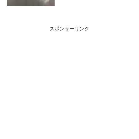
す。紀伊長島で「マンボウの串焼き」を
食べた後、一番の難所「荷坂峠」を越え
ました。その後、大内山でソフトクリー
ムを堪能し、三瀬谷ダムで...
スポンサーリンク