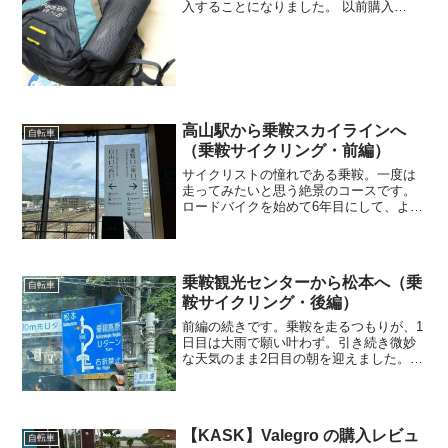
入することになりました。 以前購入
「Deuter Race Exp Air （12+3）」 今回
購入「Deuter Race Exp Air （14+3）」ド
イターの「...
高山駅から乗鞍スカイラインへ
自転車
（乗鞍サイクリング・前編）
サイクリストの憧れである乗鞍。一度は
走ってみたいと思う絶景のコースです。
ロードバイクを始めて6年目にして、よう
やくその地を訪れることが出来たのです
が…天気予報は大荒れ乗鞍を知って以来
「いつか走りたい」と思っていたもの
の、ズルズルと時間だけが...
乗鞍観光センターから松本へ（乗
自転車
鞍サイクリング・後編）
前編の続きです。乗鞍を走るつもりが、1
日目は大雨で願い叶わず。引き続き微妙
な天気のまま2日目の朝を迎えました。失
意と焦燥の2日目の朝山の神は「出直せ」
とのたまふ出来るだけ早めに出発しよう
と思い、無理を言って早めにしてもらっ
た朝食を済ませ部屋...
【KASK】Valegro の購入レビュ
自転車