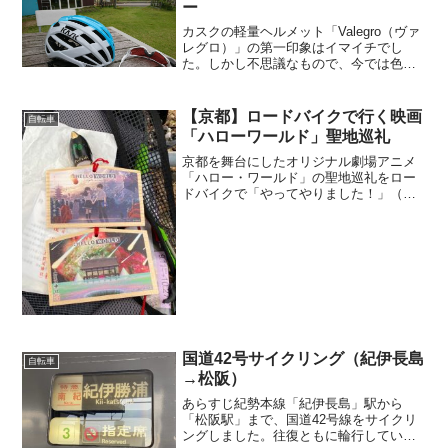
ー
カスクの軽量ヘルメット「Valegro（ヴァ
レグロ）」の第一印象はイマイチでし
た。しかし不思議なもので、今では色違
いで2個所有しています。「軽量」＆「涼
しい」「軽くて涼しい」と評判の良い
KASKのヘルメット「Valegro」。しかし
【京都】ロードバイクで行く映画
自転車
何となく...
「ハローワールド」聖地巡礼
京都を舞台にしたオリジナル劇場アニメ
「ハロー・ワールド」の聖地巡礼をロー
ドバイクで「やってやりました！」（一
部しか回っていませんが…）ネタバレを
含みますので、ご注意ください。「ハロ
ー・ワールド」の聖地一覧（１）上賀茂
神社「上賀茂神社」という...
国道42号サイクリング（紀伊長島
自転車
→松阪）
あらすじ紀勢本線「紀伊長島」駅から
「松阪駅」まで、国道42号線をサイクリ
ングしました。往復ともに輪行していま