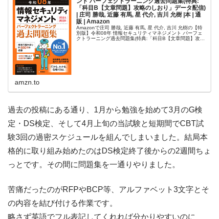
ント パーフェクトラーニング過去問題集(特典:
「科目B【文章問題】攻略のしおり」データ配信)
| 庄司 勝哉, 近藤 有馬, 星 代介, 吉川 允樹 |本 | 通
販 | Amazon
Amazonで庄司 勝哉, 近藤 有馬, 星 代介, 吉川 允樹の【特
別版】令和08年 情報セキュリティマネジメント パーフェ
クトラーニング過去問題集(特典:「科目B【文章問題】攻略
のしおり」データ配信)。アマゾンならポイント還元本が多
数。…
amzn.to
過去の投稿にある通り、1月から勉強を始めて3月のG検
定・DS検定、そして4月上旬の当試験と短期間でCBT試
験3回の過密スケジュールを組んでしまいました。結局本
格的に取り組み始めたのはDS検定終了後からの2週間ちょ
っとです。その間に問題集を一通りやりました。
苦痛だったのがRFPやBCP等、アルファベット3文字とそ
の内容を結び付ける作業です。
略さず英語でフル表記してくれれば分かりやすいのに