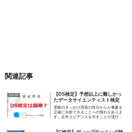
関連記事
【DS検定】予想以上に難しかっ
資格試験
たデータサイエンティスト検定
受験のきっかけ理系の性分からか事象を
正確に分析できることへの憧れがありま
す。近年エビデンスを示すことが流行っ
ていますが、中には「データのごく一部
を切り抜いたもの」だったり、相関と因
果のすり替え等バイアスを感じることが