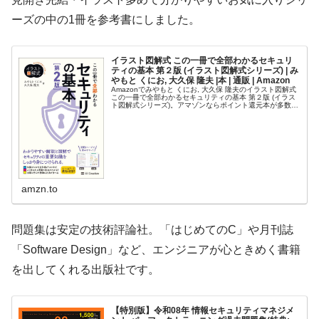
ーズの中の1冊を参考書にしました。
イラスト図解式 この一冊で全部わかるセキュリ
ティの基本 第２版 (イラスト図解式シリーズ) | み
やもと くにお, 大久保 隆夫 |本 | 通販 | Amazon
Amazonでみやもと くにお, 大久保 隆夫のイラスト図解式
この一冊で全部わかるセキュリティの基本 第２版 (イラス
ト図解式シリーズ)。アマゾンならポイント還元本が多数。
みやもと くにお, 大久保 隆夫作品ほか、お急ぎ便対象商品
は当日お…
amzn.to
問題集は安定の技術評論社。「はじめてのC」や月刊誌
「Software Design」など、エンジニアが心ときめく書籍
を出してくれる出版社です。
【特別版】令和08年 情報セキュリティマネジメ