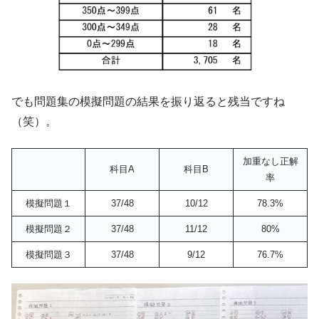
でも問題集の模擬問題の結果を振り返ると残当ですね
（笑）。
加重なし正解
科目A
科目B
率
模擬問題１
37/48
10/12
78.3%
模擬問題２
37/48
11/12
80%
模擬問題３
37/48
9/12
76.7%