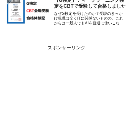
【G検定】ディープラーニング検
資格試験
しばしば。そんな中この資...
定をCBTで受験して合格しました
なぜG検定を受けたのか？受験のきっか
け現職は全くITに関係ないものの、これ
からは一般人でもAIを普通に使いこなす
スキルは必須だろうと思っていたところ
にG検定の存在を知りました。G検定はAI
活用スキルを問う試験ではありません。
しかし学生時代に...
スポンサーリンク